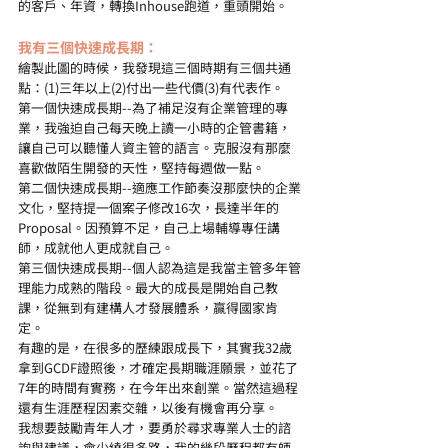
的客戶、年資，轉換Inhouse跑道，重頭開始。
我有三個快速成長期：
繪製此圖的時候，我發現這三個時期有三個共通
點：(1)三年以上(2)付出一些代價(3)有代表作。
第一個快速成長期--為了補足沒有企業管理的專
業，我強迫自己每天晚上讀一小時的企管書籍，
讓自己可以聽懂人資主管的語言。克服沒有那麼
喜歡做陌生開發的天性，堅持每週做一點。
第二個快速成長期--適應工作節奏沒那麼快的企業
文化，堅持提一個案子修改16次，長達半年的
Proposal。因預算不足，自己上場輔導專任講
師，成就他人更成就自己。
第三個快速成長期--個人認為這是我當主管多年管
理能力成熟的階段。最大的成長是開始自己教
課，從無到有建構人才發展體系，贏得國家肯
定。
有趣的是，在很多的歷練跟成長下，其實我32歲
拿到GCDF證照後，才確定長期職涯願景，並花了
7年的時間有實務，在今年出來創業。當然這過程
還有生涯歷程因素交雜，以後有機會再分享。
我想要鼓勵青年人才，要勇於尋求專業人士的諮
詢與建議，會少繞很多路，我的幾段歷程都有師