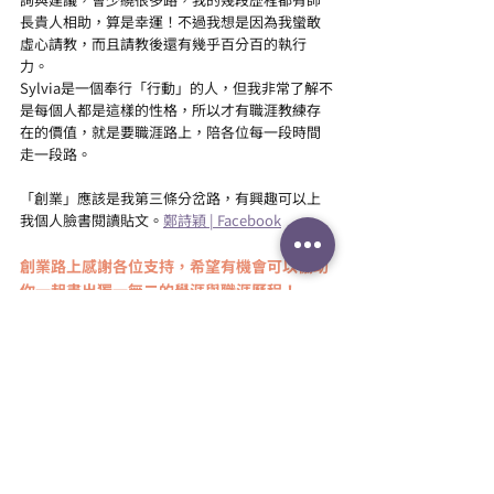
長貴人相助，算是幸運！不過我想是因為我蠻敢
虛心請教，而且請教後還有幾乎百分百的執行
力。
Sylvia是一個奉行「行動」的人，但我非常了解不
是每個人都是這樣的性格，所以才有職涯教練存
在的價值，就是要職涯路上，陪各位每一段時間
走一段路。
「創業」應該是我第三條分岔路，有興趣可以上
我個人臉書閱讀貼文。
鄭詩穎 | Facebook
創業路上感謝各位支持，希望有機會可以協助
你一起畫出獨一無二的學涯與職涯歷程！
相關文章
查看全部