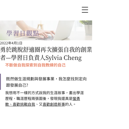
學習日​觀點
2022年4月1日
勇於跳脫舒適圈再次擴張自我的創業
者—學習日負責人Sylvia Cheng
不斷做自我探索到自我教練的自己
既然做生涯規劃與發展事業，我怎麼找到定向
跟發展自己?
我想用不一樣的方式說我的生涯故事，畫出學涯
歷程
、
職涯歷程
兩張圖後，
發現我還真是
蠻勇
敢、喜歡挑戰自我
、又
喜歡創造新事
的人。