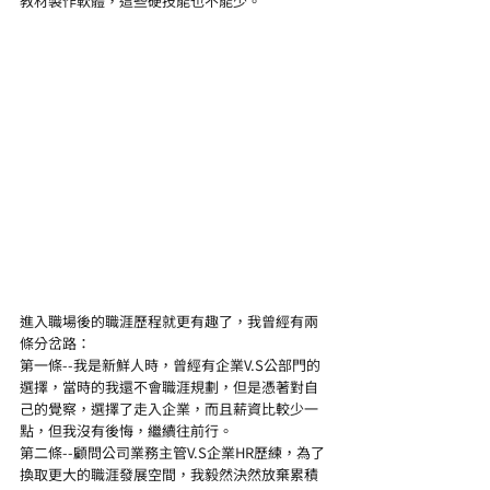
教材製作軟體，這些硬技能也不能少。
進入職場後的職涯歷程就更有趣了，我曾經有兩
條分岔路：
第一條--我是新鮮人時，曾經有企業V.S公部門的
選擇，當時的我還不會職涯規劃，但是憑著對自
己的覺察，選擇了走入企業，而且薪資比較少一
點，但我沒有後悔，繼續往前行。
第二條--顧問公司業務主管V.S企業HR歷練，為了
換取更大的職涯發展空間，我毅然決然放棄累積