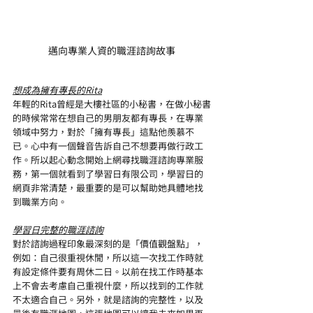
邁向專業人資的職涯諮詢故事
想成為擁有專長的Rita
年輕的Rita曾經是大樓社區的小秘書，在做小秘書
的時候常常在想自己的男朋友都有專長，在專業
領域中努力，對於「擁有專長」這點他羨慕不
已。心中有一個聲音告訴自己不想要再做行政工
作。所以起心動念開始上網尋找職涯諮詢專業服
務，第一個就看到了學習日有限公司，學習日的
網頁非常清楚，最重要的是可以幫助她具體地找
到職業方向。
學習日完整的職涯諮詢
對於諮詢過程印象最深刻的是「價值觀盤點」，
例如：自己很重視休閒，所以這一次找工作時就
有設定條件要有周休二日。以前在找工作時基本
上不會去考慮自己重視什麼，所以找到的工作就
不太適合自己。另外，就是諮詢的完整性，以及