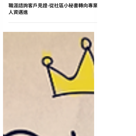
職涯諮詢客戶見證-從社區小秘書轉向專業
人資邁進