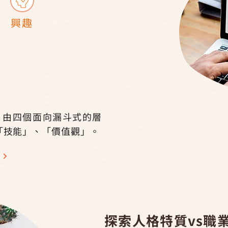
興趣
學評測，由四個面向漏斗式的層
「技能」、「價值觀」。
探索人格特質vs職