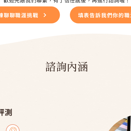
歡迎先跟我們聯繫，有了信任感後，再進行諮詢喔！
練聊聊職涯挑戰
填表告訴我們你的職
諮詢內涵
學評測