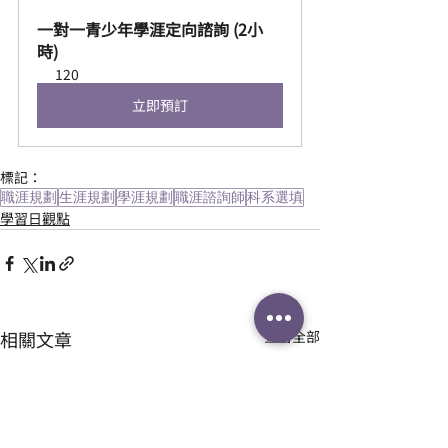
一對一青少年學涯定向諮詢 (2小
時)
120
立即預訂
標記：
職涯規劃
生涯規劃
學涯規劃
職涯諮詢師
科系選填
學習日觀點
相關文章
查看全部