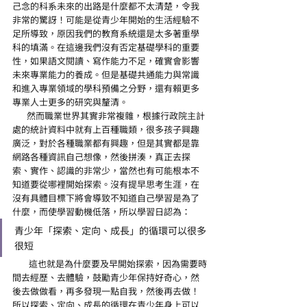
己念的科系未來的出路是什麼都不太清楚，令我
非常的驚訝！可能是從青少年開始的生活經驗不
足所導致，原因我們的教育系統還是太多著重學
科的填滿。在這邊我們沒有否定基礎學科的重要
性，如果語文閱讀、寫作能力不足，確實會影響
未來專業能力的養成。但是基礎共通能力與常識
和進入專業領域的學科預備之分野，還有賴更多
專業人士更多的研究與釐清。
       然而職業世界其實非常複雜，根據行政院主計
處的統計資料中就有上百種職類，很多孩子興趣
廣泛，對於各種職業都有興趣，但是其實都是靠
網路各種資訊自己想像，然後拼湊，真正去探
索、實作、認識的非常少，當然也有可能根本不
知道要從哪裡開始探索。沒有提早思考生涯，在
沒有具體目標下將會導致不知道自己學習是為了
什麼，而使學習動機低落，所以學習日認為：
青少年「探索、定向、成長」的循環可以很多
很短
        這也就是為什麼要及早開始探索，因為需要時
間去經歷、去體驗，鼓勵青少年保持好奇心，然
後去做做看，再多發現一點自我，然後再去做！
所以探索、定向、成長的循環在青少年身上可以