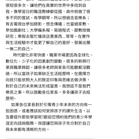
很短很多次，讓他們在真實的世界中多找到自
我。像學習日的職涯教練都從國、高中就做了很
多不同的嘗試，有學鋼琴，所以想過念音樂系；
有去電視台參加錄影，想念傳播；也當過家教、
參加戲劇社；大學編系報、寫過程式、跟教授做
研究；寒假去幫忙雜貨店賣東西...等等。在實作
與生活經驗中才能更了解自己的喜好，發展出獨
一無二的自己。
        時代變化非常快速，職業市場更因為全球化、
數位化、少子化的因素劇烈變動，很多的新興行
業與職業興起，讓很多老師與家長可能聽都沒聽
過。所以當孩子如果缺乏生活經歷時，在選擇方
向就只能依照大人的既定印象與思維去做決策，
對於自己的未來無法形成當責，我想這不是我們
樂見之事。所以鼓勵各位家長，多多讓孩子去經
歷吧~  
      如果各位家長對於引導青少年未來的方向有一
些困惑，或者應該如何安排孩子的課外生活，以
及要提升那些學習呢?歡迎您預約我們的青少年學
涯定向諮詢服務，保證讓您與孩子充分對於自己
與未來都有清晰的方向。