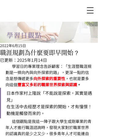
學習日​觀點
2022年6月15日
職涯規劃為什麼要即早開始？
已更新：
2025年1月14日
       學習日的專業理念告訴顧客：「生涯暨職涯規
劃是一條向內與向外探索的路」，更深一點的信
念是想傳遞更多
向外探索的重要性
，
也就是要多
向這個
豐富又多彩的職業世界探索與認識
。
日本作家村上隆說「不能說是探索，其實是遇
見」
在生活中去經歷才是探索的開始，才有憧憬！
動機是觸發而來的。
       這個觀點是我這一陣子跟大學生或剛畢業的青
年人才進行職涯諮詢時，發現大家對於職業世界
的認識真的是少之又少，很多青年人才可能連自